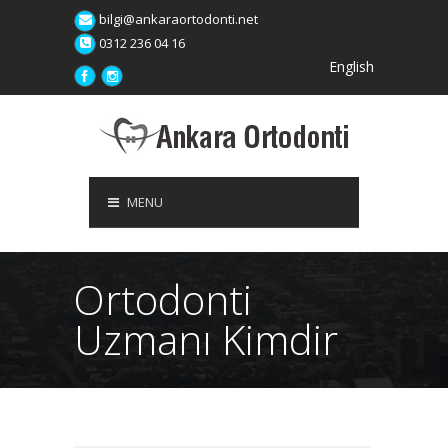
bilgi@ankaraortodonti.net
0312 236 04 16
English
MENU
Ortodonti
Uzmanı Kimdir