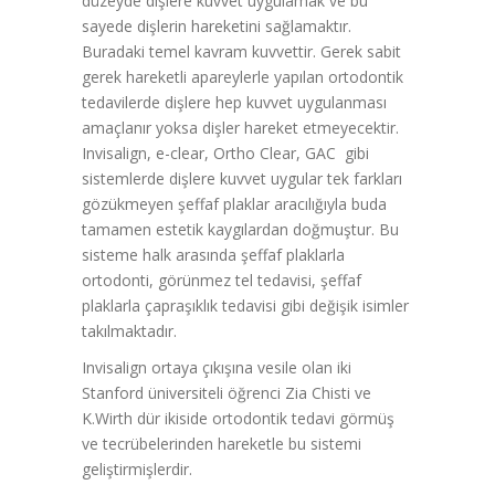
düzeyde dişlere kuvvet uygulamak ve bu
sayede dişlerin hareketini sağlamaktır.
Buradaki temel kavram kuvvettir. Gerek sabit
gerek hareketli apareylerle yapılan ortodontik
tedavilerde dişlere hep kuvvet uygulanması
amaçlanır yoksa dişler hareket etmeyecektir.
Invisalign, e-clear, Ortho Clear, GAC gibi
sistemlerde dişlere kuvvet uygular tek farkları
gözükmeyen şeffaf plaklar aracılığıyla buda
tamamen estetik kaygılardan doğmuştur. Bu
sisteme halk arasında şeffaf plaklarla
ortodonti, görünmez tel tedavisi, şeffaf
plaklarla çapraşıklık tedavisi gibi değişik isimler
takılmaktadır.
Invisalign ortaya çıkışına vesile olan iki
Stanford üniversiteli öğrenci Zia Chisti ve
K.Wirth dür ikiside ortodontik tedavi görmüş
ve tecrübelerinden hareketle bu sistemi
geliştirmişlerdir.