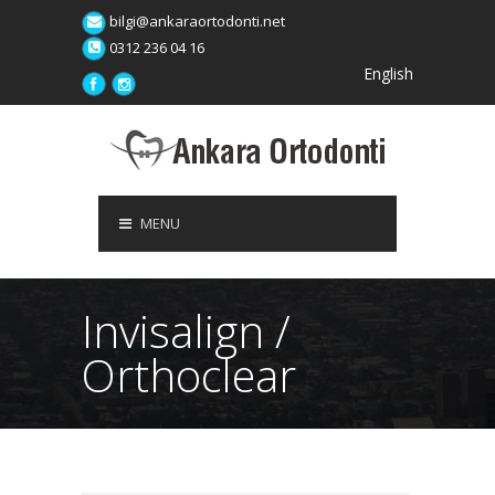
bilgi@ankaraortodonti.net
0312 236 04 16
English
MENU
Invisalign /
Orthoclear