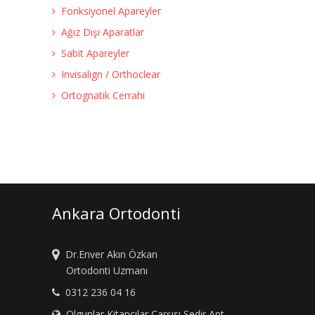
Fonksiyonel Apareyler
Ağız Dışı Aparatlar
Sabit Apareyler
Invisalign / Orthoclear
Ortognatik Cerrahi
Ankara Ortodonti
Dr.Enver Akın Özkan
Ortodonti Uzmanı
0312 236 04 16
Olgunlar Kitapçılar Çarşısı Sedir Apt.